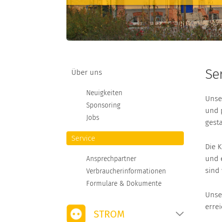
STROMKENNZEICHNUNG
MARKTPARTNER
NETZANSCHLUSS
Se
Über uns
Neuigkeiten
Unser
Sponsoring
und 
Jobs
gesta
Service
Die 
und e
Ansprechpartner
sind 
Verbraucherinformationen
Formulare & Dokumente
Unse
errei
STROM