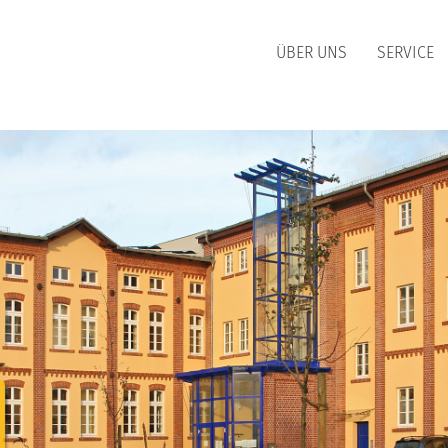
ÜBER UNS
SERVICE
WÄRME
ERDGAS
BERSICHT
ÜBERSICHT
ÄRMEPREISE
HEIZGAS
ÄRME-BONUS
HEIZGAS UMLAND
EITERE INFORMATIONEN
KOCHGAS
MARKTPARTNER